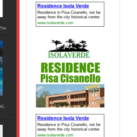
ISSI,
DE,
a