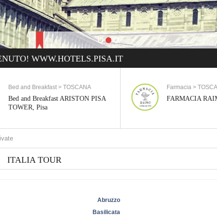
NUTO! WWW.HOTELS.PISA.IT
Farmacia > TOSCANA
Gioielleria > 
FARMACIA RAIMO, Pisa
BENEDETTI G
O
ITALIA TOUR