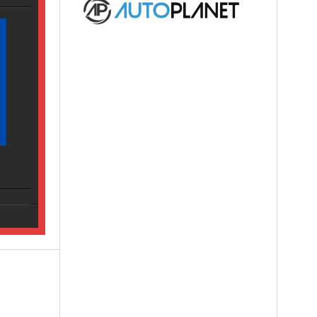
TT.
ori,