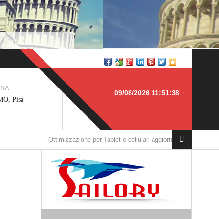
TOSCANA
Produzione > SICILIA
09/08/2026 11:51:38
IOIELLERIA, Pisa
Arena Costruzione Infissi, Piazza
Armerina
ttimizzazione per Tablet e cellulari aggiornata