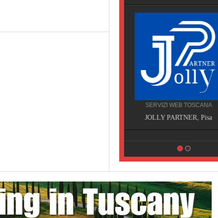
SERVIZI TOSCANA
SERVIZI WEB TOSCANA
STUDIO DENTISTICO DO
JOLLY PARTNER, Pisa
DARIO DECANINI, Capann
Lucca