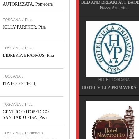
BED AND BREAKFAST BAOBAB,
AUTORIZZATA, Pontedera
Piazza Armerina
TOSCANA
/
Pisa
JOLLY PARTNER, Pisa
TOSCANA
/
Pisa
LIBRERIA ERASMUS, Pisa
RISTORAZIONE TOSCAN
RISTORANTE L'ISOLA CH
TOSCANA
/
C'ERA, Lucca
HOTEL TOSCANA
ITA FOOD TECH,
HOTEL VILLA PRIMAVERA, Pisa
TOSCANA
/
Pisa
CENTRO ORTOPEDICO
SANITARIO PISA, Pisa
TOSCANA
/
Pontedera