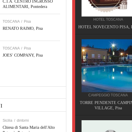
C.I.A. CENTRO INGROSSO
ALIMENTARI, Pontedera
PRODUZIONE SICILIA
ARENA COSTRUZIONE INF
HOTEL TOSCANA
TOSCANA
/
Pisa
Piazza Armerina
HOTEL NOVECENTO PISA, Pisa
RENATO RAIMO, Pisa
TOSCANA
/
Pisa
JOES' COMPANY, Pisa
RESIDENCE TOSCANA
CAMPEGGIO TOSCANA
RESIDENCE ISOLA VER
TORRE PENDENTE CAMPING
CISANELLO PISA, Pis
I
VILLAGE, Pisa
Sicilia
/
dintorni
Chiesa di Santa Maria dell'Alto