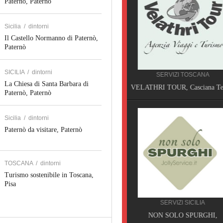
Paternò, Paternò
Sicilia
/
dintorni
Il Castello Normanno di Paternò,
Paternò
SHOPPING TOSCANA
SICILIA
/
dintorni
SERVIZI TOSCANA
ITA FOOD TECH,
La Chiesa di Santa Barbara di
VELATHRI TOUR, Casciana Terme
Paternò, Paternò
Sicilia
/
dintorni
Paternò da visitare, Paternò
TOSCANA
/
dintorni
Turismo sostenibile in Toscana,
Pisa
SHOPPING TOSCANA
SERVIZI SICILIA
LIBRERIA ERASMUS, Pi
NON SOLO SPURGHI,