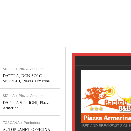
SICILIA
/
Piazza Armerina
DATOLA, NON SOLO
SPURGHI, Piazza Armerina
SICILIA
/
Piazza Armerina
DATOLA SPURGHI, Piazza
Armerina
SERVIZI WEB TOSCANA
TOSCANA
/
Pontedera
JOLLY PARTNER, Pisa
BED AND BREAKFAST SICILIA
AUTOPLANET OFFICINA